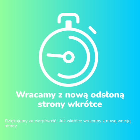
Wracamy z nową odsłoną
strony wkrótce
Dziękujemy za cierpliwość. Już wkrótce wracamy z nową wersją
strony