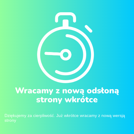
Wracamy z nową odsłoną
strony wkrótce
Dziękujemy za cierpliwość. Już wkrótce wracamy z nową wersją
strony