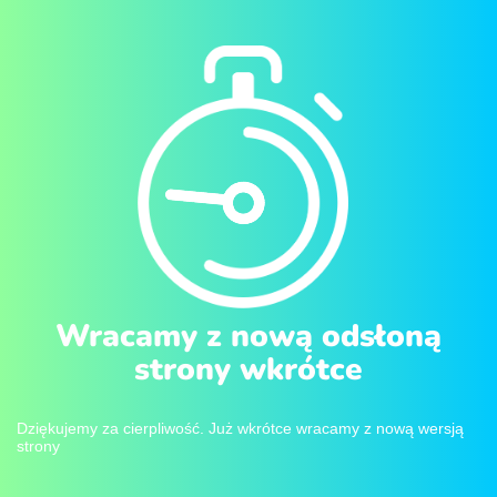
Wracamy z nową odsłoną
strony wkrótce
Dziękujemy za cierpliwość. Już wkrótce wracamy z nową wersją
strony