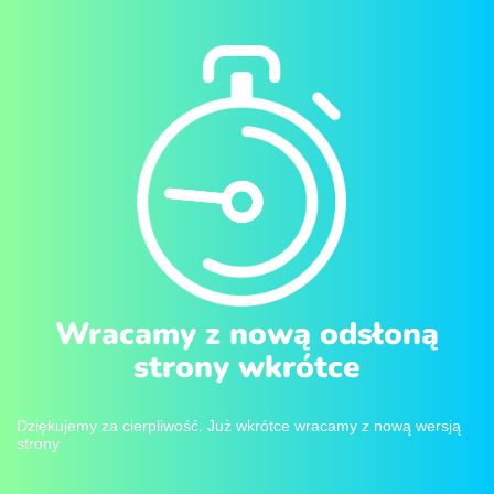
Wracamy z nową odsłoną
strony wkrótce
Dziękujemy za cierpliwość. Już wkrótce wracamy z nową wersją
strony