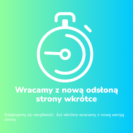
Wracamy z nową odsłoną
strony wkrótce
Dziękujemy za cierpliwość. Już wkrótce wracamy z nową wersją
strony