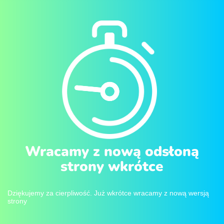
Wracamy z nową odsłoną
strony wkrótce
Dziękujemy za cierpliwość. Już wkrótce wracamy z nową wersją
strony