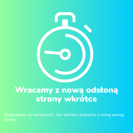
Wracamy z nową odsłoną
strony wkrótce
Dziękujemy za cierpliwość. Już wkrótce wracamy z nową wersją
strony