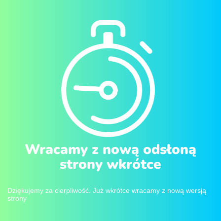
Wracamy z nową odsłoną
strony wkrótce
Dziękujemy za cierpliwość. Już wkrótce wracamy z nową wersją
strony