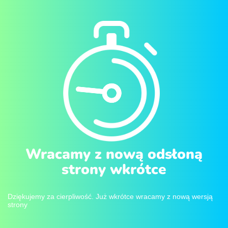
Wracamy z nową odsłoną
strony wkrótce
Dziękujemy za cierpliwość. Już wkrótce wracamy z nową wersją
strony